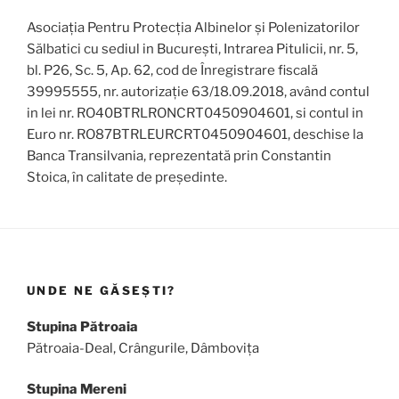
Asociația Pentru Protecția Albinelor și Polenizatorilor
Sălbatici cu sediul in București, Intrarea Pitulicii, nr. 5,
bl. P26, Sc. 5, Ap. 62, cod de Înregistrare fiscală
39995555, nr. autorizație 63/18.09.2018, având contul
in lei nr. RO40BTRLRONCRT0450904601, si contul in
Euro nr. RO87BTRLEURCRT0450904601, deschise la
Banca Transilvania, reprezentată prin Constantin
Stoica, în calitate de președinte.
UNDE NE GĂSEȘTI?
Stupina Pătroaia
Pătroaia-Deal, Crângurile, Dâmbovița
Stupina Mereni