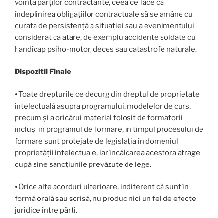
voința părților contractante, ceea ce face ca
îndeplinirea obligațiilor contractuale să se amâne cu
durata de persistență a situației sau a evenimentului
considerat ca atare, de exemplu accidente soldate cu
handicap psiho-motor, deces sau catastrofe naturale.
Dispozitii Finale
⦁ Toate drepturile ce decurg din dreptul de proprietate
intelectuală asupra programului, modelelor de curs,
precum și a oricărui material folosit de formatorii
incluși în programul de formare, în timpul procesului de
formare sunt protejate de legislația în domeniul
proprietății intelectuale, iar încălcarea acestora atrage
după sine sancțiunile prevăzute de lege.
⦁ Orice alte acorduri ulterioare, indiferent că sunt în
formă orală sau scrisă, nu produc nici un fel de efecte
juridice între părți.