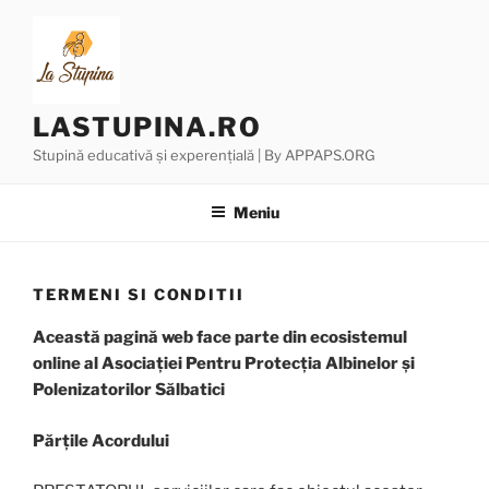
Sari
la
conținut
LASTUPINA.RO
Stupină educativă și experențială | By APPAPS.ORG
Meniu
TERMENI SI CONDITII
Această pagină web face parte din ecosistemul
online al Asociației Pentru Protecția Albinelor și
Polenizatorilor Sălbatici
Părțile Acordului