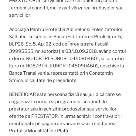
PRESTATORUL serviciilor care fac obiectul acestor
termeni și condiții, mai exact vânzarea produselor sau
serviciilor:
Asociația Pentru Protecția Albinelor și Polenizatorilor
Sălbatici cu sediul in București, Intrarea Pitulicii, nr. 5,
bl. P26, Sc. 5, Ap. 62, cod de Înregistrare fiscală
39995555, nr. autorizație 63/18.09.2018, având contul
in lei nr. RO40BTRLRONCRT0450904601, si contul in
Euro nr. RO87BTRLEURCRT0450904601, deschise la
Banca Transilvania, reprezentată prin Constantin
Stoica, în calitate de președinte.
BENEFICIAR este persoana fizică sau juridică care se
angajează în urmarea programului susținut de
prestator sau în achiziția produselor sau serviciilor
oferite de PRESTATOR, în urma achitării contravalorii
menționate pe pagina de vânzare sau în secțiunea
Prețul și Modalități de Plată.