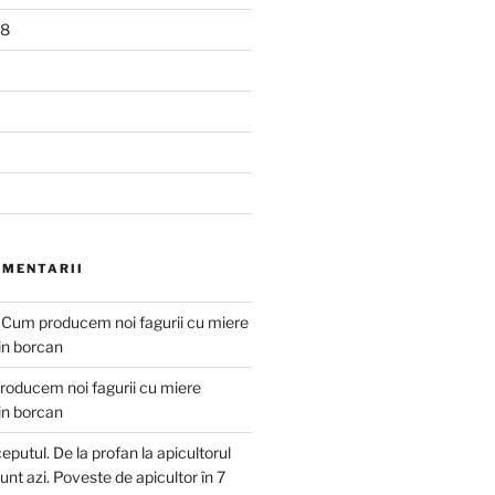
18
OMENTARII
a
Cum producem noi fagurii cu miere
 in borcan
oducem noi fagurii cu miere
 in borcan
eputul. De la profan la apicultorul
unt azi. Poveste de apicultor în 7