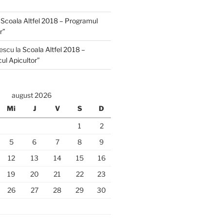
a
Scoala Altfel 2018 – Programul
r”
escu
la
Scoala Altfel 2018 –
ul Apicultor”
august 2026
Mi
J
V
S
D
1
2
5
6
7
8
9
12
13
14
15
16
19
20
21
22
23
26
27
28
29
30