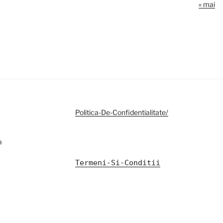
« mai
Politica-De-Confidentialitate/
a
Termeni-Si-Conditii