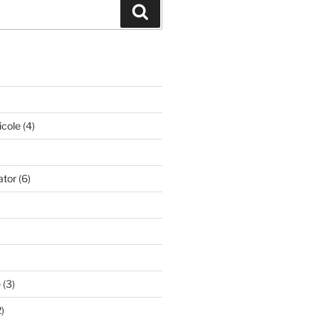
Căutare
icole
(4)
)
ator
(6)
e
(3)
)