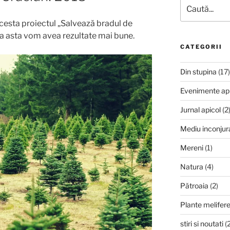
Caută
după:
acesta proiectul „Salvează bradul de
ta asta vom avea rezultate mai bune.
CATEGORII
Din stupina
(17)
Evenimente ap
Jurnal apicol
(2
Mediu inconjur
Mereni
(1)
Natura
(4)
Pătroaia
(2)
Plante melifer
stiri si noutati
(2