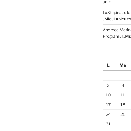
acte.
LaStupina.ro
l
„Micul Apiculto
Andreea Marin
Programul „Mic
L
Ma
3
4
10
11
17
18
24
25
31