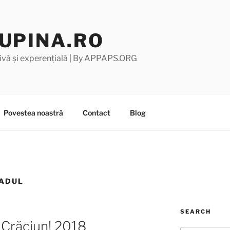
UPINA.RO
ivă și experențială | By APPAPS.ORG
Povestea noastră
Contact
Blog
RADUL
SEARCH
 Crăciun! 2018