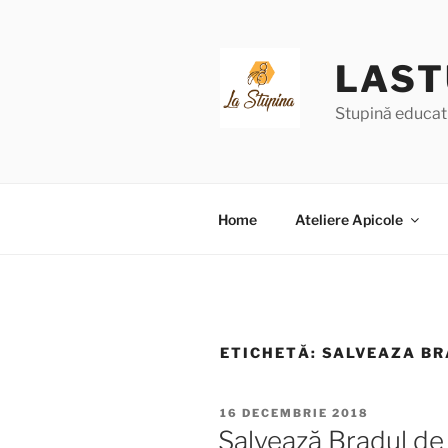
Sari
la
conținut
LAST
Stupină educat
Home
Ateliere Apicole
ETICHETĂ:
SALVEAZA B
PUBLICAT
16 DECEMBRIE 2018
PE
Salvează Bradul de