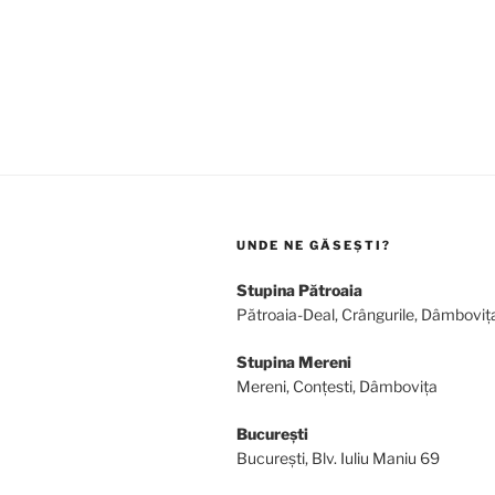
UNDE NE GĂSEȘTI?
Stupina Pătroaia
Pătroaia-Deal, Crângurile, Dâmboviț
Stupina Mereni
Mereni, Conțesti, Dâmbovița
București
București, Blv. Iuliu Maniu 69