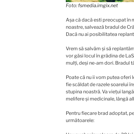
Foto:
fsmedia.imgix.net
Așa că dacă esti preocupat în 
noastre, salvează bradul de Cră
Dacă nu ai posibilitatea replantă
Vrem să salvăm și să replantăm 
vor găsi locul în grădina de L
mulți, deși ne-am dori. Bradul t
Poate că nu ii vom putea oferi 
fie scăldat de razele soarelui în
stupina noastră. Va viețui langă
melifere și medicinale, lângă al
Pentru fiecare brad adoptat, pent
următoarele: