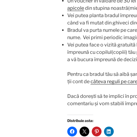
Un voucher în valoare de 30 lei
apicole
din stupina noastră(mie
Vei putea planta bradul împreun
când va fi mutat din ghiveci di
Bradul va purta numele pe care d
nume. Vei primi periodic imagin
Vei putea face o vizită gratuită 
împreună cu copilul(copiii) tău
a vă bucura împreună de decizi
Pentru ca bradul tău să aibă șan
ții cont de
câteva reguli pe care
Dacă dorești să te implici în pro
comentariu și vom stabili împ
Distribuie asta: