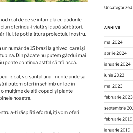
Uncategorized
mod real de ce se întamplă cu pădurile
ciun oferindu-i viață și după sărbători.
ARHIVE
rii lui, te poți alătura proiectului nostru.
mai 2024
un număr de 15 brazi la ghiveci care iși
aprilie 2024
aStupina. Din păcate nu putem găzdui mai
ău poate continua astfel să trăiască.
ianuarie 2024
iunie 2023
locul ideal, versantul unui munte unde sa
să îi putem oferi în schimb un loc în
mai 2023
 o mulțime de alti copaci și plante
februarie 2023
binele noastre.
septembrie 20
ru a-ți răsplăti efortul, iți vom oferi
februarie 2019
ianuarie 2019