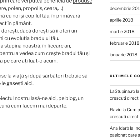
 prin care vei putea beneficia de
produse
re, polen, propolis, ceara,…)
decembrie 20
ă cu noi și copilul tău, în primăvară
aprilie 2018
rect în pământ.
orești, dacă dorești să ii oferi un
martie 2018
i cu evoluția bradului tău.
februarie 2018
la stupina noastră, în fiecare an,
 pentru a vedea cum crește bradul tău și
ianuarie 2018
a pe care ați luat-o acum.
se la viață și după sărbători trebuie să
ULTIMELE C
 le gasești aici
.
LaStupina.ro
l
crescuti direct
iectul nostru lasă-ne aici, pe blog, un
reună cum facem mai departe.
Flaviu
la
Cum pr
crescuti direct
Ana Idarb
la
Inc
pasionat care s