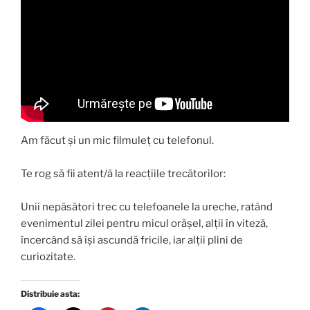
Am făcut și un mic filmuleț cu telefonul.
Te rog să fii atent/ă la reacțiile trecătorilor:
Unii nepăsători trec cu telefoanele la ureche, ratând
evenimentul zilei pentru micul orășel, alții în viteză,
încercând să își ascundă fricile, iar alții plini de
curiozitate.
Distribuie asta: