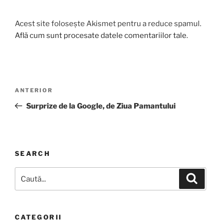
Acest site folosește Akismet pentru a reduce spamul.
Află cum sunt procesate datele comentariilor tale
.
Navigare
Articolul
ANTERIOR
în
anterior
Surprize de la Google, de Ziua Pamantului
articole
SEARCH
Caută
Căutar
după:
CATEGORII