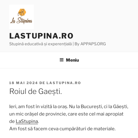
Sari
la
conținut
LASTUPINA.RO
Stupină educativă și experențială | By APPAPS.ORG
Meniu
PUBLICAT
18 MAI 2024
DE
LASTUPINA.RO
PE
Roiul de Gaești.
Ieri, am fost în vizită la oraș. Nu la București, ci la Găești,
un mic orășel de provincie, care este cel mai apropiat
de
LaStupina
.
Am fost să facem ceva cumpărături de materiale.