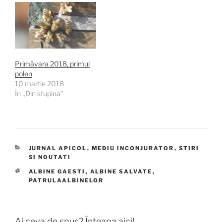
Primăvara 2018, primul
polen
10 martie 2018
În „Din stupina”
CATEGORII
JURNAL APICOL
,
MEDIU INCONJURATOR
,
STIRI
SI NOUTATI
ETICHETE
ALBINE GAESTI
,
ALBINE SALVATE
,
PATRULAALBINELOR
Ai ceva de spus? Înțeapa aici!