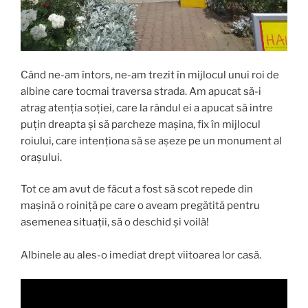
Când ne-am întors, ne-am trezit în mijlocul unui roi de
albine care tocmai traversa strada. Am apucat să-i
atrag atenția soției, care la rândul ei a apucat să intre
puțin dreapta și să parcheze mașina, fix în mijlocul
roiului, care intenționa să se așeze pe un monument al
orașului.
Tot ce am avut de făcut a fost să scot repede din
mașină o roiniță pe care o aveam pregătită pentru
asemenea situații, să o deschid și voilà!
Albinele au ales-o imediat drept viitoarea lor casă.