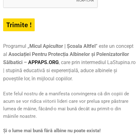
Trimite !
Programul „
Micul Apicultor | Școala Altfel
” este un concept
al
Asociației Pentru Protecția Albinelor și Polenizatorilor
Sălbatici –
APPAPS.ORG
, care prin intermediul LaStupina.ro
| stupină educativă si experențială, aduce albinele și
poveștile lor, în mijlocul copiilor.
Este felul nostru de a manifesta convingerea că din copiii de
acum se vor ridica viitorii lideri care vor prelua spre păstrare
lumea de mâine, făcând-o mai bună decât au primit-o din
mâinile noastre.
Și o lume mai bună fără albine nu poate exista!