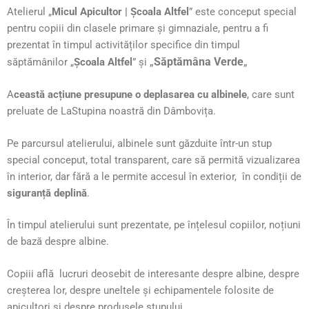
Atelierul „
Micul Apicultor | Școala Altfel
” este conceput special
pentru copiii din clasele primare și gimnaziale, pentru a fi
prezentat în timpul activităților specifice din timpul
„
Săptămâna Verde
„
săptămânilor „
Școala Altfel
” și
A
ceastă acțiune presupune o deplasarea cu albinele
, care sunt
preluate de LaStupina noastră din Dâmbovița.
Pe parcursul atelierului, albinele sunt găzduite într-un stup
special conceput, total transparent, care să permită vizualizarea
în interior, dar fără a le permite accesul în exterior, în condiții de
siguranță deplină
.
În timpul atelierului sunt prezentate, pe înțelesul copiilor, noțiuni
de bază despre albine.
Copiii află lucruri deosebit de interesante despre albine, despre
creșterea lor, despre uneltele și echipamentele folosite de
apicultori și despre produsele stupului.