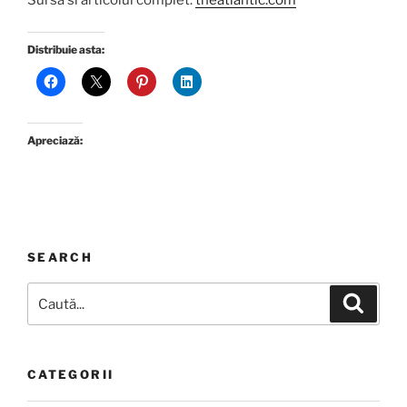
Sursa si articolul complet:
theatlantic.com
Distribuie asta:
Apreciază:
SEARCH
Caută
Căutar
după:
CATEGORII