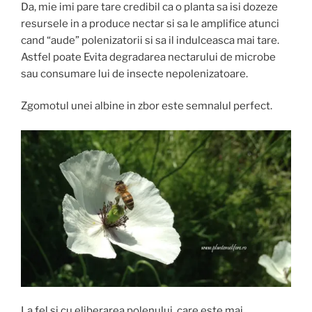
Da, mie imi pare tare credibil ca o planta sa isi dozeze
resursele in a produce nectar si sa le amplifice atunci
cand “aude” polenizatorii si sa il indulceasca mai tare.
Astfel poate Evita degradarea nectarului de microbe
sau consumare lui de insecte nepolenizatoare.
Zgomotul unei albine in zbor este semnalul perfect.
La fel si cu eliberarea polenului, care este mai