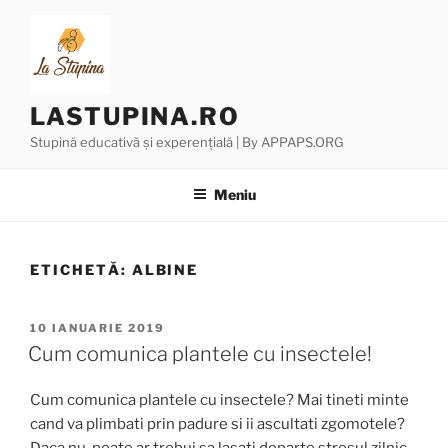
Sari
la
conținut
LASTUPINA.RO
Stupină educativă și experențială | By APPAPS.ORG
Meniu
ETICHETĂ:
ALBINE
PUBLICAT
10 IANUARIE 2019
PE
Cum comunica plantele cu insectele!
Cum comunica plantele cu insectele? Mai tineti minte
cand va plimbati prin padure si ii ascultati zgomotele?
Daca nu, poate ar trebui sa lasati departe stresul zilnic