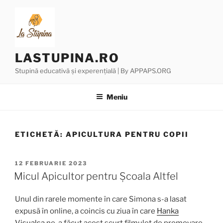
Sari
la
conținut
LASTUPINA.RO
Stupină educativă și experențială | By APPAPS.ORG
Meniu
ETICHETĂ:
APICULTURA PENTRU COPII
PUBLICAT
12 FEBRUARIE 2023
PE
Micul Apicultor pentru Școala Altfel
Unul din rarele momente în care Simona s-a lasat
expusă în online, a coincis cu ziua în care
Hanka
Visualsa
ne-a făcut acest scurt filmuleț de promovare.