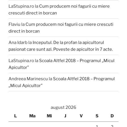
LaStupina.ro
la
Cum producem noi fagurii cu miere
crescuti direct in borcan
Flaviu
la
Cum producem noi fagurii cu miere crescuti
direct in borcan
Ana Idarb
la
Inceputul. De la profan la apicultorul
pasionat care sunt azi. Poveste de apicultor în 7 acte.
LaStupina.ro
la
Scoala Altfel 2018 – Programul „Micul
Apicultor”
Andreea Marinescu
la
Scoala Altfel 2018 – Programul
„Micul Apicultor”
august 2026
L
Ma
Mi
J
V
S
D