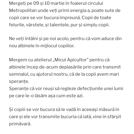
Mergeți pe 09 și 10 martie în foaierul circului
Metropolitan unde veți primi energia a, poate sute de
copii care se vor bucura împreună. Copii de toate
felurile, vârstele, și talentele, pur și simplu copii.
Ne veți întâlni și pe noi acolo, pentru că vom aduce din
nou albinele în mijlocul copiilor.
Mergem cu atelierul „Micul Apicultor” pentru că
albinele încep de-acum deplasările prin care transmit
semnalul, cu ajutorul nostru, că de la copii avem mari
speranțe.
Speranțe că vor reuși să regleze defecțiunile unei lumi
pe care le-o lăsăm așa cum este azi.
Și copiii se vor bucura să le vadă în aceeași măsură în
care și ele vor transmite bucuria că iată, vine în sfârșit
primăvară.