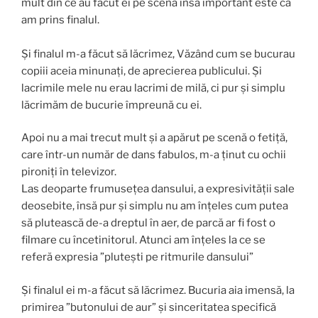
mult din ce au făcut ei pe scenă însă important este că
am prins finalul.
Și finalul m-a făcut să lăcrimez, Văzând cum se bucurau
copiii aceia minunați, de aprecierea publicului. Și
lacrimile mele nu erau lacrimi de milă, ci pur și simplu
lăcrimăm de bucurie împreună cu ei.
Apoi nu a mai trecut mult și a apărut pe scenă o fetiță,
care într-un număr de dans fabulos, m-a ținut cu ochii
pironiți în televizor.
Las deoparte frumusețea dansului, a expresivității sale
deosebite, însă pur și simplu nu am înțeles cum putea
să plutească de-a dreptul în aer, de parcă ar fi fost o
filmare cu încetinitorul. Atunci am înțeles la ce se
referă expresia ”plutești pe ritmurile dansului”
Și finalul ei m-a făcut să lăcrimez. Bucuria aia imensă, la
primirea ”butonului de aur” și sinceritatea specifică