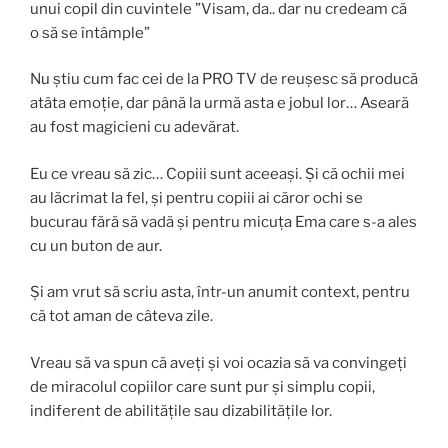
unui copil din cuvintele ”Visam, da.. dar nu credeam că
o să se întâmple”
Nu știu cum fac cei de la PRO TV de reușesc să producă
atâta emoție, dar până la urmă asta e jobul lor… Aseară
au fost magicieni cu adevărat.
Eu ce vreau să zic… Copiii sunt aceeași. Și că ochii mei
au lăcrimat la fel, și pentru copiii ai căror ochi se
bucurau fără să vadă și pentru micuța Ema care s-a ales
cu un buton de aur.
Și am vrut să scriu asta, într-un anumit context, pentru
că tot aman de câteva zile.
Vreau să va spun că aveți și voi ocazia să va convingeți
de miracolul copiilor care sunt pur și simplu copii,
indiferent de abilitățile sau dizabilitățile lor.