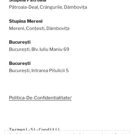
Stupina Pătroaia
Pătroaia-Deal, Crângurile, Dâmbovița
Stupina Mereni
Mereni, Conțesti, Dâmbovița
București
București, Blv. Iuliu Maniu 69
București
București, Intrarea Pitulicii 5
Politica-De-Confidentialitate/
Termeni-Si-Conditii