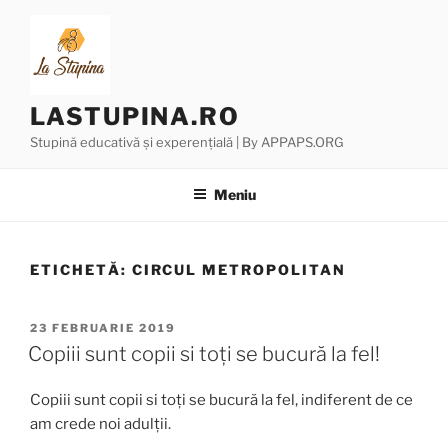
Sari
la
conținut
LASTUPINA.RO
Stupină educativă și experențială | By APPAPS.ORG
Meniu
ETICHETĂ:
CIRCUL METROPOLITAN
PUBLICAT
23 FEBRUARIE 2019
PE
Copiii sunt copii si toți se bucură la fel!
Copiii sunt copii si toți se bucură la fel, indiferent de ce
am crede noi adulții.