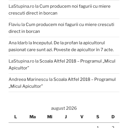
LaStupina.ro
la
Cum producem noi fagurii cu miere
crescuti direct in borcan
Flaviu
la
Cum producem noi fagurii cu miere crescuti
direct in borcan
Ana Idarb
la
Inceputul. De la profan la apicultorul
pasionat care sunt azi. Poveste de apicultor în 7 acte.
LaStupina.ro
la
Scoala Altfel 2018 – Programul „Micul
Apicultor”
Andreea Marinescu
la
Scoala Altfel 2018 – Programul
„Micul Apicultor”
august 2026
L
Ma
Mi
J
V
S
D