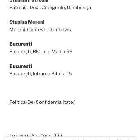
Stupina Pătroaia
Pătroaia-Deal, Crângurile, Dâmbovița
Stupina Mereni
Mereni, Conțesti, Dâmbovița
București
București, Blv. Iuliu Maniu 69
București
București, Intrarea Pitulicii 5
Politica-De-Confidentialitate/
Termeni-Si-Conditii