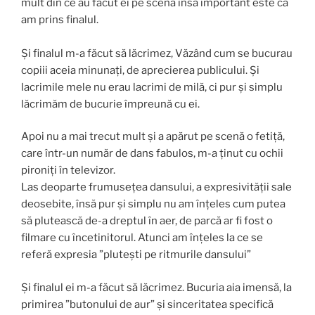
mult din ce au făcut ei pe scenă însă important este că
am prins finalul.
Și finalul m-a făcut să lăcrimez, Văzând cum se bucurau
copiii aceia minunați, de aprecierea publicului. Și
lacrimile mele nu erau lacrimi de milă, ci pur și simplu
lăcrimăm de bucurie împreună cu ei.
Apoi nu a mai trecut mult și a apărut pe scenă o fetiță,
care într-un număr de dans fabulos, m-a ținut cu ochii
pironiți în televizor.
Las deoparte frumusețea dansului, a expresivității sale
deosebite, însă pur și simplu nu am înțeles cum putea
să plutească de-a dreptul în aer, de parcă ar fi fost o
filmare cu încetinitorul. Atunci am înțeles la ce se
referă expresia ”plutești pe ritmurile dansului”
Și finalul ei m-a făcut să lăcrimez. Bucuria aia imensă, la
primirea ”butonului de aur” și sinceritatea specifică