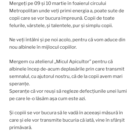
Mergeți pe 09 și 10 martie în foaierul circului
Metropolitan unde veți primi energia a, poate sute de
copii care se vor bucura împreună. Copii de toate
felurile, vârstele, și talentele, pur și simplu copii.
Ne veți întâlni și pe noi acolo, pentru că vom aduce din
nou albinele în mijlocul copiilor.
Mergem cu atelierul „Micul Apicultor” pentru că
albinele încep de-acum deplasările prin care transmit
semnalul, cu ajutorul nostru, că de la copii avem mari
speranțe.
Speranțe că vor reuși să regleze defecțiunile unei lumi
pe care le-o lăsăm așa cum este azi.
Și copiii se vor bucura să le vadă în aceeași măsură în
care și ele vor transmite bucuria că iată, vine în sfârșit
primăvară.