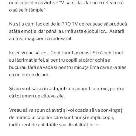
unui copil din cuvintele ”Visam, da.. dar nu credeam că
o să se întâmple”
Nu știu cum fac cei de la PRO TV de reușesc să producă
atâta emoție, dar până la urmă asta e jobul lor… Aseară
au fost magicieni cu adevărat.
Eu ce vreau să zic… Copiii sunt aceeași. Și că ochii mei
au lăcrimat la fel, și pentru copiii ai căror ochi se
bucurau fără să vadă și pentru micuța Ema care s-a ales
cu un buton de aur.
Și am vrut să scriu asta, într-un anumit context, pentru
că tot aman de câteva zile.
Vreau să va spun că aveți și voi ocazia să va convingeți
de miracolul copiilor care sunt pur și simplu copii,
indiferent de abilitățile sau dizabilitățile lor.