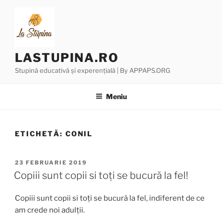
Sari
la
conținut
LASTUPINA.RO
Stupină educativă și experențială | By APPAPS.ORG
Meniu
ETICHETĂ:
CONIL
PUBLICAT
23 FEBRUARIE 2019
PE
Copiii sunt copii si toți se bucură la fel!
Copiii sunt copii si toți se bucură la fel, indiferent de ce
am crede noi adulții.