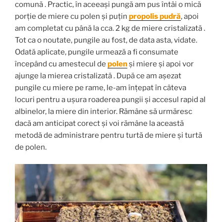
comună . Practic, în aceeași pungă am pus întâi o mică
porție de miere cu polen și puțin
propolis pudră
, apoi
am completat cu până la cca. 2 kg de miere cristalizată .
Tot ca o noutate, pungile au fost, de data asta, vidate.
Odată aplicate, pungile urmează a fi consumate
începând cu amestecul de
polen
și miere și apoi vor
ajunge la mierea cristalizată . După ce am așezat
pungile cu miere pe rame, le-am înțepat în câteva
locuri pentru a ușura roaderea pungii și accesul rapid al
albinelor, la miere din interior. Rămâne să urmăresc
dacă am anticipat corect și voi rămâne la această
metodă de administrare pentru turtă de miere și turtă
de polen.