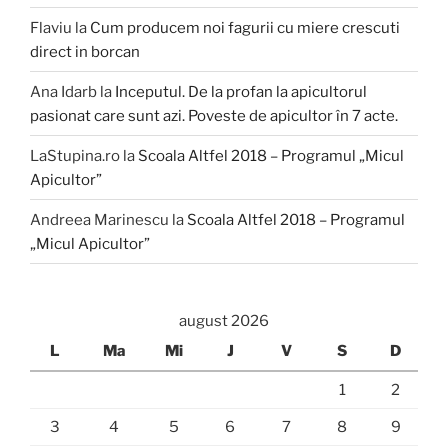
Flaviu
la
Cum producem noi fagurii cu miere crescuti
direct in borcan
Ana Idarb
la
Inceputul. De la profan la apicultorul
pasionat care sunt azi. Poveste de apicultor în 7 acte.
LaStupina.ro
la
Scoala Altfel 2018 – Programul „Micul
Apicultor”
Andreea Marinescu
la
Scoala Altfel 2018 – Programul
„Micul Apicultor”
august 2026
L
Ma
Mi
J
V
S
D
1
2
3
4
5
6
7
8
9