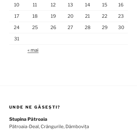
10
11
12
13
14
15
16
17
18
19
20
21
22
23
24
25
26
27
28
29
30
31
« mai
UNDE NE GĂSEȘTI?
Stupina Pătroaia
Pătroaia-Deal, Crângurile, Dâmbovița