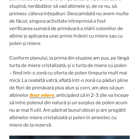
stupină, nerăbdător să vad albinele și, de ce nu, să
primesc câteva înțepături. Deocamdată nu avem multe
de făcut, singura activitate întreprinsă a fost
verificarea sumară de primăvară a stării coloniilor de
albine și aplicarea unei prime hrăniri cu miere sau cu
polen și miere.
Conform planului, la prima din stupine am pus, pe lângă
turta de miere cristalizată, și o turta de miere cu polen
– fiind într-o zonă cu oferta de polen timpurie mult mai
mică. La cealaltă vatră, aflată într-o zonă cu păduri pline
de flori de primăvară plus alun și corn, am ales să pun
albinelor
doar miere
, anticipând că în 2-3 zile va începe
să intre polenul din natură și un surplus de polen acum
nu ar mai fi util. Am păstrat bunul obicei și am pregătit
albinelor miere cristalizată și polen în amestec cu
miere de la rezervă .