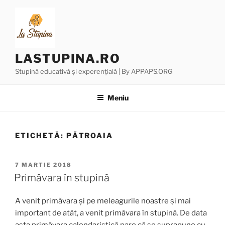
Sari
la
conținut
LASTUPINA.RO
Stupină educativă și experențială | By APPAPS.ORG
Meniu
ETICHETĂ:
PĂTROAIA
PUBLICAT
7 MARTIE 2018
PE
Primăvara în stupină
A venit primăvara și pe meleagurile noastre și mai
important de atât, a venit primăvara în stupină. De data
asta primăvara calendaristică pare că se suprapune cu