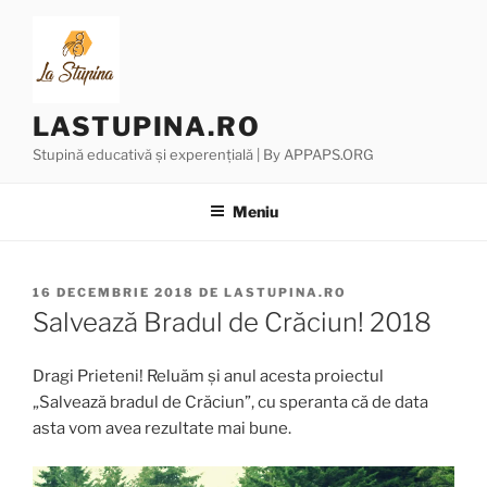
Sari
la
conținut
LASTUPINA.RO
Stupină educativă și experențială | By APPAPS.ORG
Meniu
PUBLICAT
16 DECEMBRIE 2018
DE
LASTUPINA.RO
PE
Salvează Bradul de Crăciun! 2018
Dragi Prieteni! Reluăm și anul acesta proiectul
„Salvează bradul de Crăciun”, cu speranta că de data
asta vom avea rezultate mai bune.