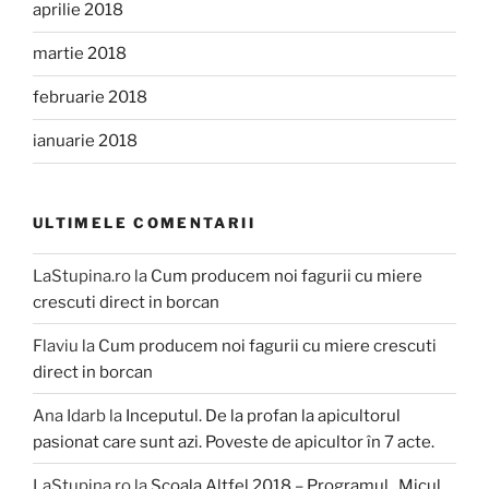
aprilie 2018
martie 2018
februarie 2018
ianuarie 2018
ULTIMELE COMENTARII
LaStupina.ro
la
Cum producem noi fagurii cu miere
crescuti direct in borcan
Flaviu
la
Cum producem noi fagurii cu miere crescuti
direct in borcan
Ana Idarb
la
Inceputul. De la profan la apicultorul
pasionat care sunt azi. Poveste de apicultor în 7 acte.
LaStupina.ro
la
Scoala Altfel 2018 – Programul „Micul