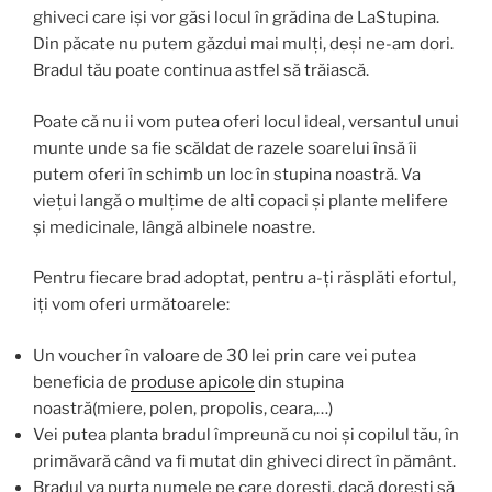
ghiveci care iși vor găsi locul în grădina de LaStupina.
Din păcate nu putem găzdui mai mulți, deși ne-am dori.
Bradul tău poate continua astfel să trăiască.
Poate că nu ii vom putea oferi locul ideal, versantul unui
munte unde sa fie scăldat de razele soarelui însă îi
putem oferi în schimb un loc în stupina noastră. Va
viețui langă o mulțime de alti copaci și plante melifere
și medicinale, lângă albinele noastre.
Pentru fiecare brad adoptat, pentru a-ți răsplăti efortul,
iți vom oferi următoarele:
Un voucher în valoare de 30 lei prin care vei putea
beneficia de
produse apicole
din stupina
noastră(miere, polen, propolis, ceara,…)
Vei putea planta bradul împreună cu noi și copilul tău, în
primăvară când va fi mutat din ghiveci direct în pământ.
Bradul va purta numele pe care dorești, dacă dorești să