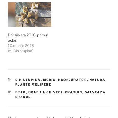
și atât! Vă pun aici
detaliile importante,
pentru a vă crea singuri
un produs de imunizare
excelent, folosind doar
mierea de albine și
muguri de…
Primăvara 2018, primul
polen
10 martie 2018
În „Din stupina”
CATEGORII
DIN STUPINA
,
MEDIU INCONJURATOR
,
NATURA
,
PLANTE MELIFERE
ETICHETE
BRAD
,
BRAD LA GHIVECI
,
CRACIUN
,
SALVEAZA
BRADUL