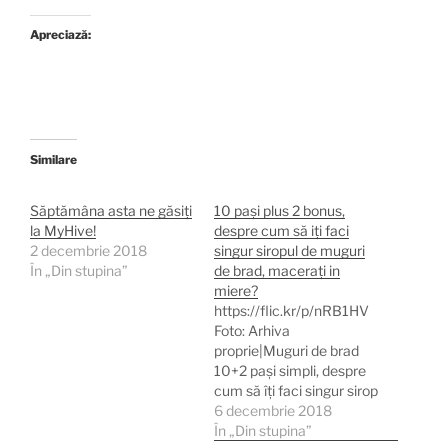
Apreciază:
Similare
Săptămâna asta ne găsiți
10 pași plus 2 bonus,
la MyHive!
despre cum să iți faci
2 decembrie 2018
singur siropul de muguri
În „Din stupina”
de brad, macerați in
miere?
https://flic.kr/p/nRB1HV
Foto: Arhiva
proprie|Muguri de brad
10+2 pași simpli, despre
cum să îți faci singur sirop
de muguri de brad,
6 decembrie 2018
macerati la rece. În miere
În „Din stupina”