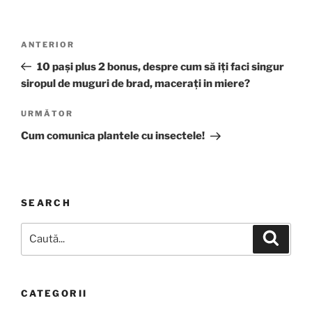
Navigare
Articolul
ANTERIOR
în
anterior
10 pași plus 2 bonus, despre cum să iți faci singur
articole
siropul de muguri de brad, macerați in miere?
Articolul
URMĂTOR
următor
Cum comunica plantele cu insectele!
SEARCH
Caută
Căutar
după:
CATEGORII