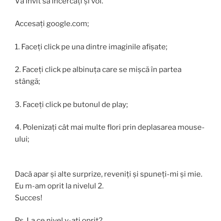
Vă invit să încercați și voi.
Accesați google.com;
1. Faceți click pe una dintre imaginile afișate;
2. Faceți click pe albinuța care se mișcă în partea
stângă;
3. Faceți click pe butonul de play;
4. Polenizați cât mai multe flori prin deplasarea mouse-
ului;
Dacă apar și alte surprize, reveniți și spuneți-mi și mie.
Eu m-am oprit la nivelul 2.
Succes!
Ps. La ce nivel v-ați oprit?