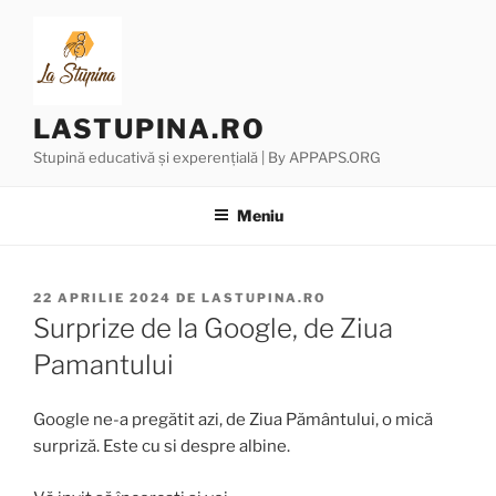
Sari
la
conținut
LASTUPINA.RO
Stupină educativă și experențială | By APPAPS.ORG
Meniu
PUBLICAT
22 APRILIE 2024
DE
LASTUPINA.RO
PE
Surprize de la Google, de Ziua
Pamantului
Google ne-a pregătit azi, de Ziua Pământului, o mică
surpriză. Este cu si despre albine.