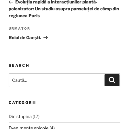
anterior
Evoluția rapidă a interacțiunilor plantă-
articole
polenizator: Un studiu asupra panseluței de câmp din
regiunea Paris
Articolul
URMĂTOR
următor
Roiul de Gaești.
SEARCH
Caută
Căutar
după:
CATEGORII
Din stupina
(17)
Evenimente apicole
(4)