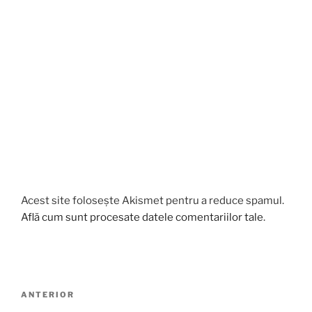
Acest site folosește Akismet pentru a reduce spamul.
Află cum sunt procesate datele comentariilor tale
.
Navigare
Articolul
ANTERIOR
în